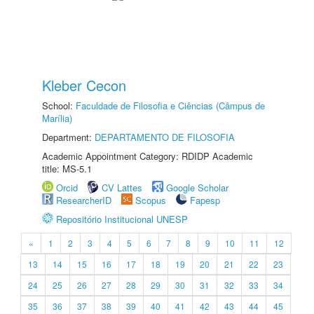
Kleber Cecon
School:
Faculdade de Filosofia e Ciências (Câmpus de
Marília)
Department:
DEPARTAMENTO DE FILOSOFIA
Academic Appointment Category: RDIDP Academic
title: MS-5.1
Orcid
CV Lattes
Google Scholar
ResearcherID
Scopus
Fapesp
Repositório Institucional UNESP
«
1
2
3
4
5
6
7
8
9
10
11
12
13
14
15
16
17
18
19
20
21
22
23
24
25
26
27
28
29
30
31
32
33
34
35
36
37
38
39
40
41
42
43
44
45