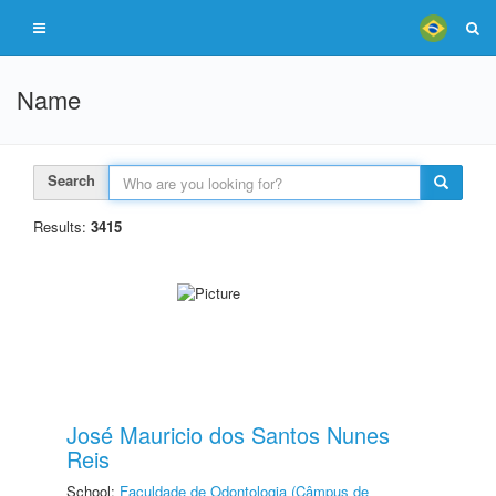
Name
Search
Results:
3415
José Mauricio dos Santos Nunes
Reis
School:
Faculdade de Odontologia (Câmpus de