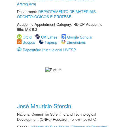
Araraquara)
Department:
DEPARTAMENTO DE MATERIAIS
ODONTOLÓGICOS E PRÓTESE
Academic Appointment Category: RDIDP Academic
title: MS-5.3
Orcid
CV Lattes
Google Scholar
Scopus
Fapesp
Dimensions
Repositório Institucional UNESP
José Mauricio Sforcin
National Council for Scientific and Technological
Development (CNPq) Research Fellow - Level C
School:
Instituto de Biociências (Câmpus de Botucatu)