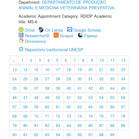
Department:
DEPARTAMENTO DE PRODUÇÃO
ANIMAL E MEDICINA VETERINÁRIA PREVENTIVA
Academic Appointment Category: RDIDP Academic
title: MS-6
Orcid
CV Lattes
Google Scholar
ResearcherID
Scopus
Fapesp
Dimensions
Repositório Institucional UNESP
«
1
2
3
4
5
6
7
8
9
10
11
12
13
14
15
16
17
18
19
20
21
22
23
24
25
26
27
28
29
30
31
32
33
34
35
36
37
38
39
40
41
42
43
44
45
46
47
48
49
50
51
52
53
54
55
56
57
58
59
60
61
62
63
64
65
66
67
68
69
70
71
72
73
74
75
76
77
78
79
80
81
82
83
84
85
86
87
88
89
90
91
92
93
94
95
96
97
98
99