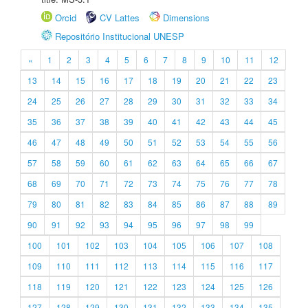
Orcid
CV Lattes
Dimensions
Repositório Institucional UNESP
«
1
2
3
4
5
6
7
8
9
10
11
12
13
14
15
16
17
18
19
20
21
22
23
24
25
26
27
28
29
30
31
32
33
34
35
36
37
38
39
40
41
42
43
44
45
46
47
48
49
50
51
52
53
54
55
56
57
58
59
60
61
62
63
64
65
66
67
68
69
70
71
72
73
74
75
76
77
78
79
80
81
82
83
84
85
86
87
88
89
90
91
92
93
94
95
96
97
98
99
100
101
102
103
104
105
106
107
108
109
110
111
112
113
114
115
116
117
118
119
120
121
122
123
124
125
126
127
128
129
130
131
132
133
134
135