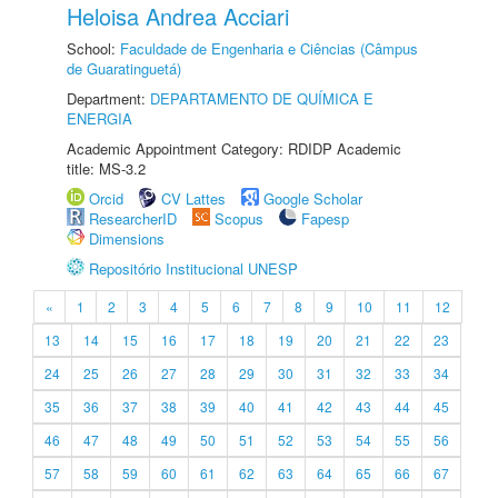
Heloisa Andrea Acciari
School:
Faculdade de Engenharia e Ciências (Câmpus
de Guaratinguetá)
Department:
DEPARTAMENTO DE QUÍMICA E
ENERGIA
Academic Appointment Category: RDIDP Academic
title: MS-3.2
Orcid
CV Lattes
Google Scholar
ResearcherID
Scopus
Fapesp
Dimensions
Repositório Institucional UNESP
«
1
2
3
4
5
6
7
8
9
10
11
12
13
14
15
16
17
18
19
20
21
22
23
24
25
26
27
28
29
30
31
32
33
34
35
36
37
38
39
40
41
42
43
44
45
46
47
48
49
50
51
52
53
54
55
56
57
58
59
60
61
62
63
64
65
66
67