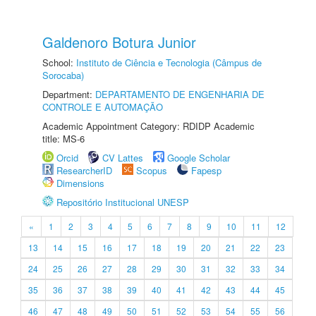
Galdenoro Botura Junior
School:
Instituto de Ciência e Tecnologia (Câmpus de
Sorocaba)
Department:
DEPARTAMENTO DE ENGENHARIA DE
CONTROLE E AUTOMAÇÃO
Academic Appointment Category: RDIDP Academic
title: MS-6
Orcid
CV Lattes
Google Scholar
ResearcherID
Scopus
Fapesp
Dimensions
Repositório Institucional UNESP
«
1
2
3
4
5
6
7
8
9
10
11
12
13
14
15
16
17
18
19
20
21
22
23
24
25
26
27
28
29
30
31
32
33
34
35
36
37
38
39
40
41
42
43
44
45
46
47
48
49
50
51
52
53
54
55
56