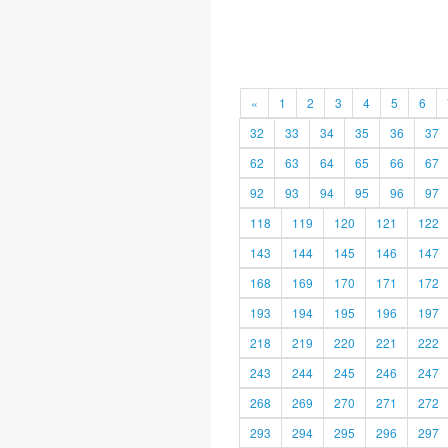
«
1
2
3
4
5
6
32
33
34
35
36
37
62
63
64
65
66
67
92
93
94
95
96
97
118
119
120
121
122
143
144
145
146
147
168
169
170
171
172
193
194
195
196
197
218
219
220
221
222
243
244
245
246
247
268
269
270
271
272
293
294
295
296
297