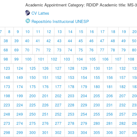
Academic Appointment Category: RDIDP Academic title: MS-3
CV Lattes
Repositório Institucional UNESP
7
8
9
10
11
12
13
14
15
16
17
18
19
20
38
39
40
41
42
43
44
45
46
47
48
49
50
68
69
70
71
72
73
74
75
76
77
78
79
80
98
99
100
101
102
103
104
105
106
107
108
123
124
125
126
127
128
129
130
131
132
13
148
149
150
151
152
153
154
155
156
157
15
173
174
175
176
177
178
179
180
181
182
18
198
199
200
201
202
203
204
205
206
207
20
223
224
225
226
227
228
229
230
231
232
23
248
249
250
251
252
253
254
255
256
257
25
273
274
275
276
277
278
279
280
281
282
28
298
299
300
301
302
303
304
305
306
307
30