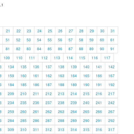
.1
21
22
23
24
25
26
27
28
29
30
31
51
52
53
54
55
56
57
58
59
60
61
81
82
83
84
85
86
87
88
89
90
91
109
110
111
112
113
114
115
116
117
3
134
135
136
137
138
139
140
141
142
8
159
160
161
162
163
164
165
166
167
3
184
185
186
187
188
189
190
191
192
8
209
210
211
212
213
214
215
216
217
3
234
235
236
237
238
239
240
241
242
8
259
260
261
262
263
264
265
266
267
3
284
285
286
287
288
289
290
291
292
8
309
310
311
312
313
314
315
316
317