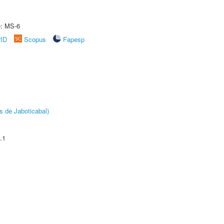
e: MS-6
rID
Scopus
Fapesp
s de Jaboticabal)
.1