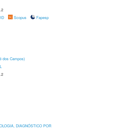
.2
rID
Scopus
Fapesp
sé dos Campos)
L
.2
OLOGIA, DIAGNÓSTICO POR