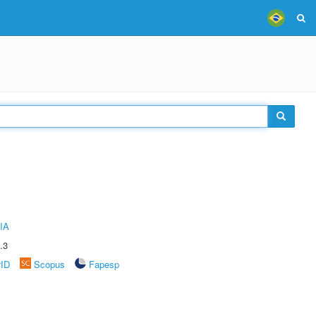
IA
.3
rID
Scopus
Fapesp