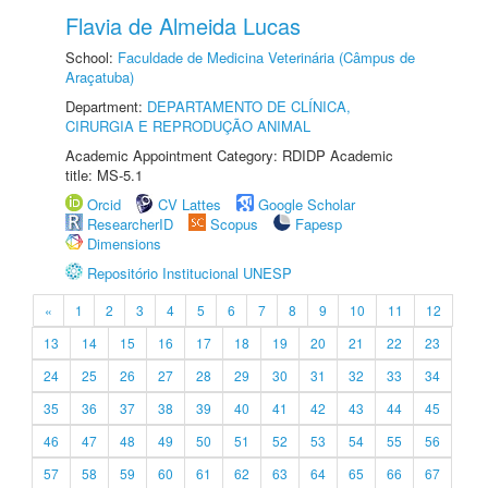
Flavia de Almeida Lucas
School:
Faculdade de Medicina Veterinária (Câmpus de
Araçatuba)
Department:
DEPARTAMENTO DE CLÍNICA,
CIRURGIA E REPRODUÇÃO ANIMAL
Academic Appointment Category: RDIDP Academic
title: MS-5.1
Orcid
CV Lattes
Google Scholar
ResearcherID
Scopus
Fapesp
Dimensions
Repositório Institucional UNESP
«
1
2
3
4
5
6
7
8
9
10
11
12
13
14
15
16
17
18
19
20
21
22
23
24
25
26
27
28
29
30
31
32
33
34
35
36
37
38
39
40
41
42
43
44
45
46
47
48
49
50
51
52
53
54
55
56
57
58
59
60
61
62
63
64
65
66
67