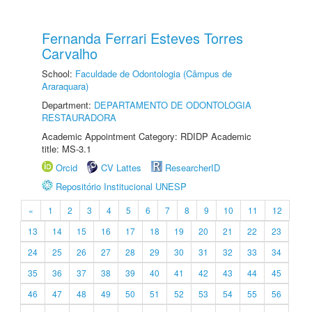
Fernanda Ferrari Esteves Torres
Carvalho
School:
Faculdade de Odontologia (Câmpus de
Araraquara)
Department:
DEPARTAMENTO DE ODONTOLOGIA
RESTAURADORA
Academic Appointment Category: RDIDP Academic
title: MS-3.1
Orcid
CV Lattes
ResearcherID
Repositório Institucional UNESP
«
1
2
3
4
5
6
7
8
9
10
11
12
13
14
15
16
17
18
19
20
21
22
23
24
25
26
27
28
29
30
31
32
33
34
35
36
37
38
39
40
41
42
43
44
45
46
47
48
49
50
51
52
53
54
55
56