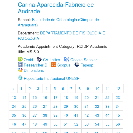
Carina Aparecida Fabricio de
Andrade
School:
Faculdade de Odontologia (Câmpus de
Araraquara)
Department:
DEPARTAMENTO DE FISIOLOGIA E
PATOLOGIA
Academic Appointment Category: RDIDP Academic
title: MS-5.3
Orcid
CV Lattes
Google Scholar
ResearcherID
Scopus
Fapesp
Dimensions
Repositório Institucional UNESP
«
1
2
3
4
5
6
7
8
9
10
11
12
13
14
15
16
17
18
19
20
21
22
23
24
25
26
27
28
29
30
31
32
33
34
35
36
37
38
39
40
41
42
43
44
45
46
47
48
49
50
51
52
53
54
55
56
57
58
59
60
61
62
63
64
65
66
67