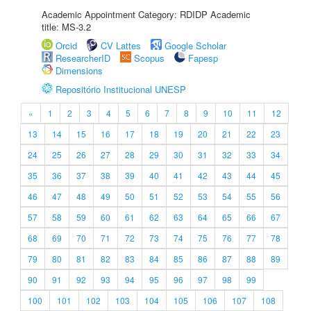
Academic Appointment Category: RDIDP Academic
title: MS-3.2
Orcid
CV Lattes
Google Scholar
ResearcherID
Scopus
Fapesp
Dimensions
Repositório Institucional UNESP
«
1
2
3
4
5
6
7
8
9
10
11
12
13
14
15
16
17
18
19
20
21
22
23
24
25
26
27
28
29
30
31
32
33
34
35
36
37
38
39
40
41
42
43
44
45
46
47
48
49
50
51
52
53
54
55
56
57
58
59
60
61
62
63
64
65
66
67
68
69
70
71
72
73
74
75
76
77
78
79
80
81
82
83
84
85
86
87
88
89
90
91
92
93
94
95
96
97
98
99
100
101
102
103
104
105
106
107
108