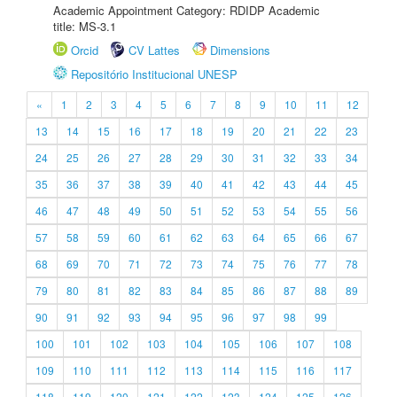
Academic Appointment Category: RDIDP Academic
title: MS-3.1
Orcid
CV Lattes
Dimensions
Repositório Institucional UNESP
«
1
2
3
4
5
6
7
8
9
10
11
12
13
14
15
16
17
18
19
20
21
22
23
24
25
26
27
28
29
30
31
32
33
34
35
36
37
38
39
40
41
42
43
44
45
46
47
48
49
50
51
52
53
54
55
56
57
58
59
60
61
62
63
64
65
66
67
68
69
70
71
72
73
74
75
76
77
78
79
80
81
82
83
84
85
86
87
88
89
90
91
92
93
94
95
96
97
98
99
100
101
102
103
104
105
106
107
108
109
110
111
112
113
114
115
116
117
118
119
120
121
122
123
124
125
126