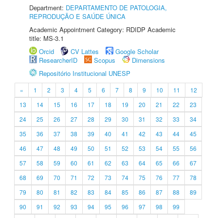
Department:
DEPARTAMENTO DE PATOLOGIA,
REPRODUÇÃO E SAÚDE ÚNICA
Academic Appointment Category: RDIDP Academic
title: MS-3.1
Orcid
CV Lattes
Google Scholar
ResearcherID
Scopus
Dimensions
Repositório Institucional UNESP
«
1
2
3
4
5
6
7
8
9
10
11
12
13
14
15
16
17
18
19
20
21
22
23
24
25
26
27
28
29
30
31
32
33
34
35
36
37
38
39
40
41
42
43
44
45
46
47
48
49
50
51
52
53
54
55
56
57
58
59
60
61
62
63
64
65
66
67
68
69
70
71
72
73
74
75
76
77
78
79
80
81
82
83
84
85
86
87
88
89
90
91
92
93
94
95
96
97
98
99