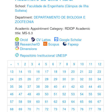
School:
Faculdade de Engenharia (Câmpus de Ilha
Solteira)
Department:
DEPARTAMENTO DE BIOLOGIA E
ZOOTECNIA
Academic Appointment Category: RDIDP Academic
title: MS-5.3
Orcid
CV Lattes
Google Scholar
ResearcherID
Scopus
Fapesp
Dimensions
Repositório Institucional UNESP
«
1
2
3
4
5
6
7
8
9
10
11
12
13
14
15
16
17
18
19
20
21
22
23
24
25
26
27
28
29
30
31
32
33
34
35
36
37
38
39
40
41
42
43
44
45
46
47
48
49
50
51
52
53
54
55
56
57
58
59
60
61
62
63
64
65
66
67
68
69
70
71
72
73
74
75
76
77
78