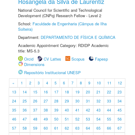
Rosangela da Silva de Laurentiz
National Council for Scientific and Technological
Development (CNPq) Research Fellow - Level 2
School:
Faculdade de Engenharia (Câmpus de Ilha
Solteira)
Department:
DEPARTAMENTO DE FÍSICA E QUÍMICA
Academic Appointment Category: RDIDP Academic
title: MS-5.3
Orcid
CV Lattes
Scopus
Fapesp
Dimensions
Repositório Institucional UNESP
«
1
2
3
4
5
6
7
8
9
10
11
12
13
14
15
16
17
18
19
20
21
22
23
24
25
26
27
28
29
30
31
32
33
34
35
36
37
38
39
40
41
42
43
44
45
46
47
48
49
50
51
52
53
54
55
56
57
58
59
60
61
62
63
64
65
66
67