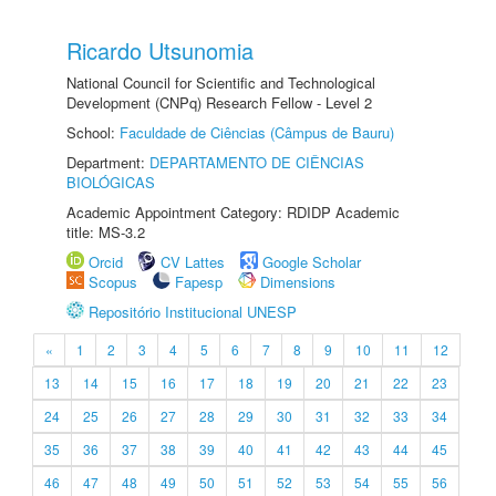
Ricardo Utsunomia
National Council for Scientific and Technological
Development (CNPq) Research Fellow - Level 2
School:
Faculdade de Ciências (Câmpus de Bauru)
Department:
DEPARTAMENTO DE CIÊNCIAS
BIOLÓGICAS
Academic Appointment Category: RDIDP Academic
title: MS-3.2
Orcid
CV Lattes
Google Scholar
Scopus
Fapesp
Dimensions
Repositório Institucional UNESP
«
1
2
3
4
5
6
7
8
9
10
11
12
13
14
15
16
17
18
19
20
21
22
23
24
25
26
27
28
29
30
31
32
33
34
35
36
37
38
39
40
41
42
43
44
45
46
47
48
49
50
51
52
53
54
55
56