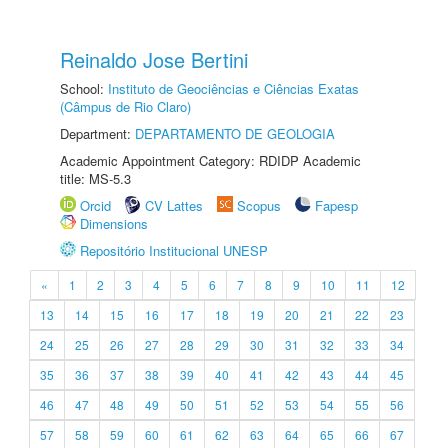
Reinaldo Jose Bertini
School:
Instituto de Geociências e Ciências Exatas
(Câmpus de Rio Claro)
Department:
DEPARTAMENTO DE GEOLOGIA
Academic Appointment Category: RDIDP Academic
title: MS-5.3
Orcid
CV Lattes
Scopus
Fapesp
Dimensions
Repositório Institucional UNESP
«
1
2
3
4
5
6
7
8
9
10
11
12
13
14
15
16
17
18
19
20
21
22
23
24
25
26
27
28
29
30
31
32
33
34
35
36
37
38
39
40
41
42
43
44
45
46
47
48
49
50
51
52
53
54
55
56
57
58
59
60
61
62
63
64
65
66
67