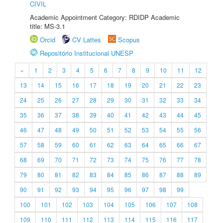
CIVIL
Academic Appointment Category: RDIDP Academic
title: MS-3.1
Orcid
CV Lattes
Scopus
Repositório Institucional UNESP
«
1
2
3
4
5
6
7
8
9
10
11
12
13
14
15
16
17
18
19
20
21
22
23
24
25
26
27
28
29
30
31
32
33
34
35
36
37
38
39
40
41
42
43
44
45
46
47
48
49
50
51
52
53
54
55
56
57
58
59
60
61
62
63
64
65
66
67
68
69
70
71
72
73
74
75
76
77
78
79
80
81
82
83
84
85
86
87
88
89
90
91
92
93
94
95
96
97
98
99
100
101
102
103
104
105
106
107
108
109
110
111
112
113
114
115
116
117