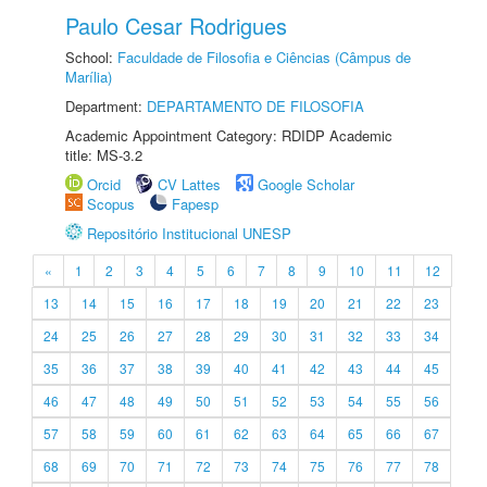
Paulo Cesar Rodrigues
School:
Faculdade de Filosofia e Ciências (Câmpus de
Marília)
Department:
DEPARTAMENTO DE FILOSOFIA
Academic Appointment Category: RDIDP Academic
title: MS-3.2
Orcid
CV Lattes
Google Scholar
Scopus
Fapesp
Repositório Institucional UNESP
«
1
2
3
4
5
6
7
8
9
10
11
12
13
14
15
16
17
18
19
20
21
22
23
24
25
26
27
28
29
30
31
32
33
34
35
36
37
38
39
40
41
42
43
44
45
46
47
48
49
50
51
52
53
54
55
56
57
58
59
60
61
62
63
64
65
66
67
68
69
70
71
72
73
74
75
76
77
78