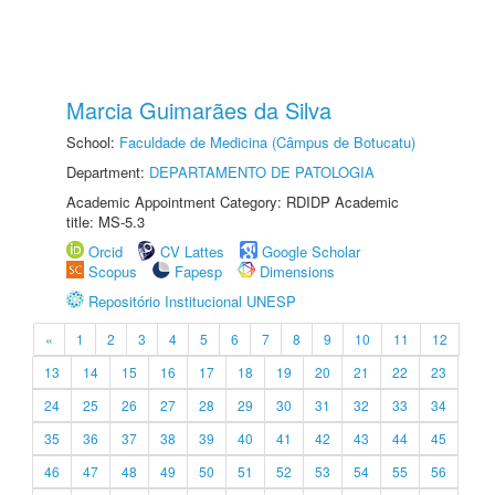
Marcia Guimarães da Silva
School:
Faculdade de Medicina (Câmpus de Botucatu)
Department:
DEPARTAMENTO DE PATOLOGIA
Academic Appointment Category: RDIDP Academic
title: MS-5.3
Orcid
CV Lattes
Google Scholar
Scopus
Fapesp
Dimensions
Repositório Institucional UNESP
«
1
2
3
4
5
6
7
8
9
10
11
12
13
14
15
16
17
18
19
20
21
22
23
24
25
26
27
28
29
30
31
32
33
34
35
36
37
38
39
40
41
42
43
44
45
46
47
48
49
50
51
52
53
54
55
56