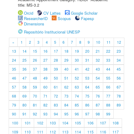
title: MS-3.2
Orcid
CV Lattes
Google Scholar
ResearcherID
Scopus
Fapesp
Dimensions
Repositório Institucional UNESP
«
1
2
3
4
5
6
7
8
9
10
11
12
13
14
15
16
17
18
19
20
21
22
23
24
25
26
27
28
29
30
31
32
33
34
35
36
37
38
39
40
41
42
43
44
45
46
47
48
49
50
51
52
53
54
55
56
57
58
59
60
61
62
63
64
65
66
67
68
69
70
71
72
73
74
75
76
77
78
79
80
81
82
83
84
85
86
87
88
89
90
91
92
93
94
95
96
97
98
99
100
101
102
103
104
105
106
107
108
109
110
111
112
113
114
115
116
117