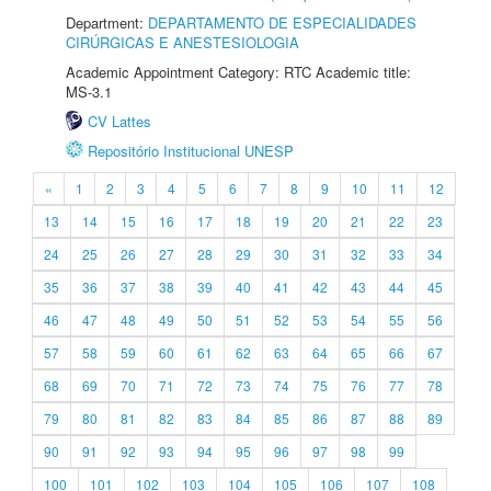
Department:
DEPARTAMENTO DE ESPECIALIDADES
CIRÚRGICAS E ANESTESIOLOGIA
Academic Appointment Category: RTC Academic title:
MS-3.1
CV Lattes
Repositório Institucional UNESP
«
1
2
3
4
5
6
7
8
9
10
11
12
13
14
15
16
17
18
19
20
21
22
23
24
25
26
27
28
29
30
31
32
33
34
35
36
37
38
39
40
41
42
43
44
45
46
47
48
49
50
51
52
53
54
55
56
57
58
59
60
61
62
63
64
65
66
67
68
69
70
71
72
73
74
75
76
77
78
79
80
81
82
83
84
85
86
87
88
89
90
91
92
93
94
95
96
97
98
99
100
101
102
103
104
105
106
107
108