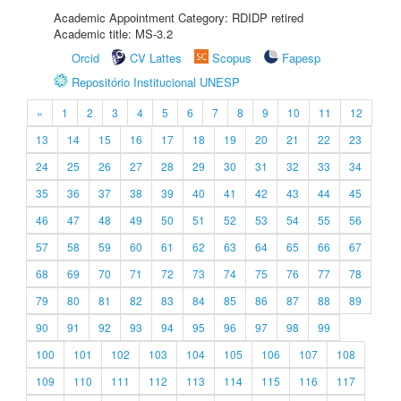
Academic Appointment Category: RDIDP retired
Academic title: MS-3.2
Orcid
CV Lattes
Scopus
Fapesp
Repositório Institucional UNESP
«
1
2
3
4
5
6
7
8
9
10
11
12
13
14
15
16
17
18
19
20
21
22
23
24
25
26
27
28
29
30
31
32
33
34
35
36
37
38
39
40
41
42
43
44
45
46
47
48
49
50
51
52
53
54
55
56
57
58
59
60
61
62
63
64
65
66
67
68
69
70
71
72
73
74
75
76
77
78
79
80
81
82
83
84
85
86
87
88
89
90
91
92
93
94
95
96
97
98
99
100
101
102
103
104
105
106
107
108
109
110
111
112
113
114
115
116
117