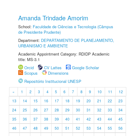
Amanda Trindade Amorim
School:
Faculdade de Ciências e Tecnologia (Câmpus
de Presidente Prudente)
Department:
DEPARTAMENTO DE PLANEJAMENTO,
URBANISMO E AMBIENTE
Academic Appointment Category: RDIDP Academic
title: MS-3.1
Orcid
CV Lattes
Google Scholar
Scopus
Dimensions
Repositório Institucional UNESP
«
1
2
3
4
5
6
7
8
9
10
11
12
13
14
15
16
17
18
19
20
21
22
23
24
25
26
27
28
29
30
31
32
33
34
35
36
37
38
39
40
41
42
43
44
45
46
47
48
49
50
51
52
53
54
55
56