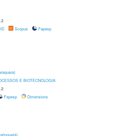
A
.2
rID
Scopus
Fapesp
raquara)
OCESSOS E BIOTECNOLOGIA
.2
Fapesp
Dimensions
atinguetá)