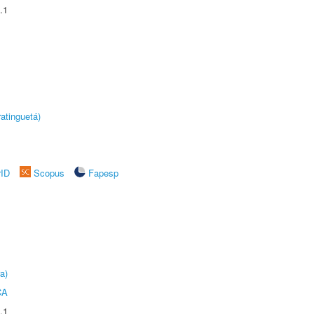
.1
atinguetá)
rID
Scopus
Fapesp
a)
CA
.1