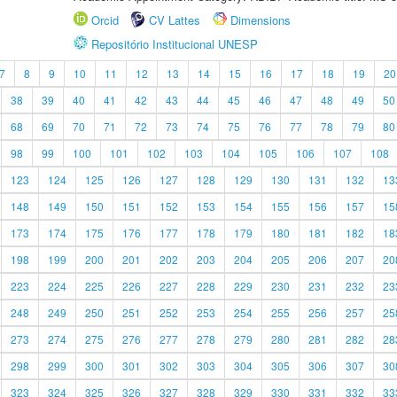
Orcid
CV Lattes
Dimensions
Repositório Institucional UNESP
7
8
9
10
11
12
13
14
15
16
17
18
19
20
38
39
40
41
42
43
44
45
46
47
48
49
50
68
69
70
71
72
73
74
75
76
77
78
79
80
98
99
100
101
102
103
104
105
106
107
108
123
124
125
126
127
128
129
130
131
132
13
148
149
150
151
152
153
154
155
156
157
15
173
174
175
176
177
178
179
180
181
182
18
198
199
200
201
202
203
204
205
206
207
20
223
224
225
226
227
228
229
230
231
232
23
248
249
250
251
252
253
254
255
256
257
25
273
274
275
276
277
278
279
280
281
282
28
298
299
300
301
302
303
304
305
306
307
30
323
324
325
326
327
328
329
330
331
332
33