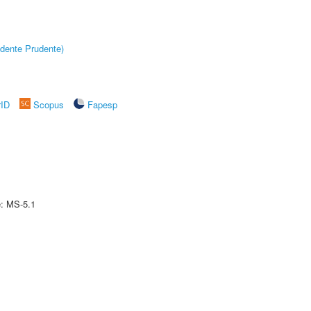
dente Prudente)
rID
Scopus
Fapesp
e: MS-5.1