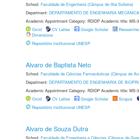
School:
Faculdade de Engenharia (Câmpus de Ilha Solteira)
Department:
DEPARTAMENTO DE ENGENHARIA MECÂNIC
Academic Appointment Category: RDIDP Academic title: MS-3
Orcid
CV Lattes
Google Scholar
Researche
Dimensions
Repositório Institucional UNESP
Alvaro de Baptista Neto
School:
Faculdade de Ciências Farmacêuticas (Câmpus de Ara
Department:
DEPARTAMENTO DE ENGENHARIA DE BIOPR
Academic Appointment Category: RDIDP Academic title: MS-3
Orcid
CV Lattes
Google Scholar
Scopus
Repositório Institucional UNESP
Alvaro de Souza Dutra
School:
Faculdade de Engenharia e Ciências (Câmpus de Guar