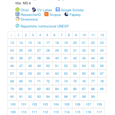
title: MS-6
Orcid
CV Lattes
Google Scholar
ResearcherID
Scopus
Fapesp
Dimensions
Repositório Institucional UNESP
«
1
2
3
4
5
6
7
8
9
10
11
12
13
14
15
16
17
18
19
20
21
22
23
24
25
26
27
28
29
30
31
32
33
34
35
36
37
38
39
40
41
42
43
44
45
46
47
48
49
50
51
52
53
54
55
56
57
58
59
60
61
62
63
64
65
66
67
68
69
70
71
72
73
74
75
76
77
78
79
80
81
82
83
84
85
86
87
88
89
90
91
92
93
94
95
96
97
98
99
100
101
102
103
104
105
106
107
108
109
110
111
112
113
114
115
116
117