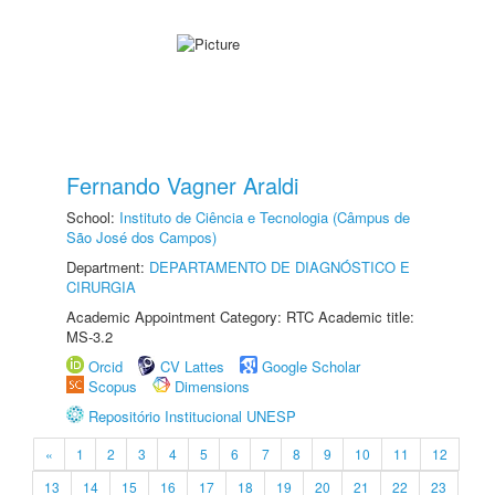
Fernando Vagner Araldi
School:
Instituto de Ciência e Tecnologia (Câmpus de
São José dos Campos)
Department:
DEPARTAMENTO DE DIAGNÓSTICO E
CIRURGIA
Academic Appointment Category: RTC Academic title:
MS-3.2
Orcid
CV Lattes
Google Scholar
Scopus
Dimensions
Repositório Institucional UNESP
«
1
2
3
4
5
6
7
8
9
10
11
12
13
14
15
16
17
18
19
20
21
22
23