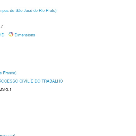
Câmpus de São José do Rio Preto)
.2
rID
Dimensions
e Franca)
ROCESSO CIVIL E DO TRABALHO
MS-3.1
raquara)