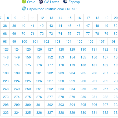
Orcid
CV Lattes
Fapesp
Repositório Institucional UNESP
7
8
9
10
11
12
13
14
15
16
17
18
19
20
38
39
40
41
42
43
44
45
46
47
48
49
50
68
69
70
71
72
73
74
75
76
77
78
79
80
98
99
100
101
102
103
104
105
106
107
108
123
124
125
126
127
128
129
130
131
132
13
148
149
150
151
152
153
154
155
156
157
15
173
174
175
176
177
178
179
180
181
182
18
198
199
200
201
202
203
204
205
206
207
20
223
224
225
226
227
228
229
230
231
232
23
248
249
250
251
252
253
254
255
256
257
25
273
274
275
276
277
278
279
280
281
282
28
298
299
300
301
302
303
304
305
306
307
30
323
324
325
326
327
328
329
330
331
332
33