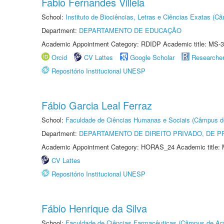
Fabio Fernandes Villela
School:
Instituto de Biociências, Letras e Ciências Exatas (
Department:
DEPARTAMENTO DE EDUCAÇÃO
Academic Appointment Category: RDIDP Academic title: MS-3
Orcid
CV Lattes
Google Scholar
Researche
Repositório Institucional UNESP
Fábio Garcia Leal Ferraz
School:
Faculdade de Ciências Humanas e Sociais (Câmpus d
Department:
DEPARTAMENTO DE DIREITO PRIVADO, DE P
Academic Appointment Category: HORAS_24 Academic title: 
CV Lattes
Repositório Institucional UNESP
Fábio Henrique da Silva
School:
Faculdade de Ciências Farmacêuticas (Câmpus de Ara