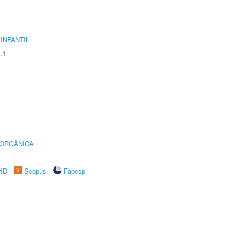
INFANTIL
.1
 ORGÂNICA
rID
Scopus
Fapesp