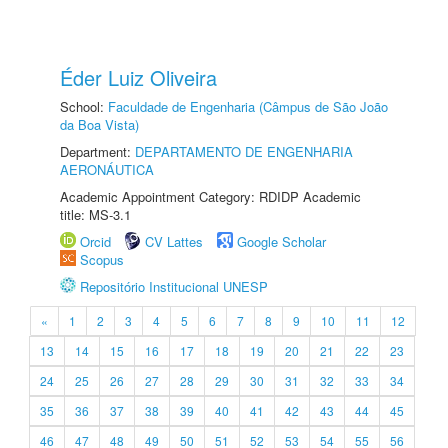
Éder Luiz Oliveira
School:
Faculdade de Engenharia (Câmpus de São João
da Boa Vista)
Department:
DEPARTAMENTO DE ENGENHARIA
AERONÁUTICA
Academic Appointment Category: RDIDP Academic
title: MS-3.1
Orcid
CV Lattes
Google Scholar
Scopus
Repositório Institucional UNESP
«
1
2
3
4
5
6
7
8
9
10
11
12
13
14
15
16
17
18
19
20
21
22
23
24
25
26
27
28
29
30
31
32
33
34
35
36
37
38
39
40
41
42
43
44
45
46
47
48
49
50
51
52
53
54
55
56