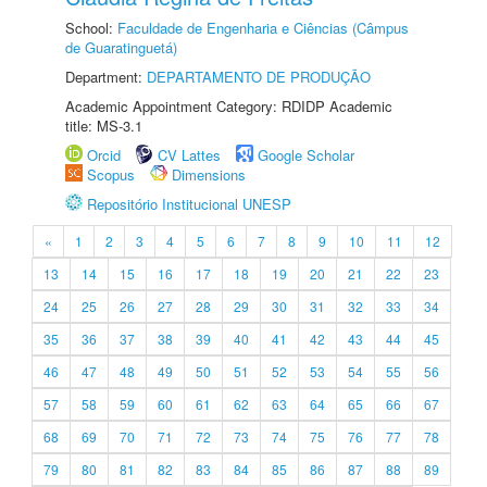
School:
Faculdade de Engenharia e Ciências (Câmpus
de Guaratinguetá)
Department:
DEPARTAMENTO DE PRODUÇÃO
Academic Appointment Category: RDIDP Academic
title: MS-3.1
Orcid
CV Lattes
Google Scholar
Scopus
Dimensions
Repositório Institucional UNESP
«
1
2
3
4
5
6
7
8
9
10
11
12
13
14
15
16
17
18
19
20
21
22
23
24
25
26
27
28
29
30
31
32
33
34
35
36
37
38
39
40
41
42
43
44
45
46
47
48
49
50
51
52
53
54
55
56
57
58
59
60
61
62
63
64
65
66
67
68
69
70
71
72
73
74
75
76
77
78
79
80
81
82
83
84
85
86
87
88
89