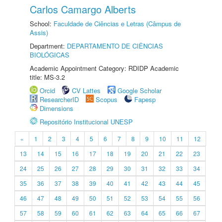
Carlos Camargo Alberts
School:
Faculdade de Ciências e Letras (Câmpus de
Assis)
Department:
DEPARTAMENTO DE CIÊNCIAS
BIOLÓGICAS
Academic Appointment Category: RDIDP Academic
title: MS-3.2
Orcid
CV Lattes
Google Scholar
ResearcherID
Scopus
Fapesp
Dimensions
Repositório Institucional UNESP
«
1
2
3
4
5
6
7
8
9
10
11
12
13
14
15
16
17
18
19
20
21
22
23
24
25
26
27
28
29
30
31
32
33
34
35
36
37
38
39
40
41
42
43
44
45
46
47
48
49
50
51
52
53
54
55
56
57
58
59
60
61
62
63
64
65
66
67