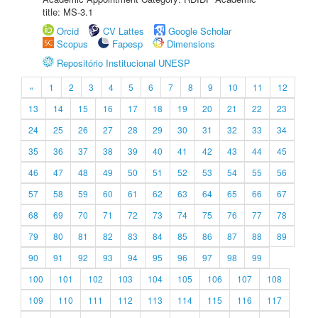
title: MS-3.1
Orcid
CV Lattes
Google Scholar
Scopus
Fapesp
Dimensions
Repositório Institucional UNESP
«
1
2
3
4
5
6
7
8
9
10
11
12
13
14
15
16
17
18
19
20
21
22
23
24
25
26
27
28
29
30
31
32
33
34
35
36
37
38
39
40
41
42
43
44
45
46
47
48
49
50
51
52
53
54
55
56
57
58
59
60
61
62
63
64
65
66
67
68
69
70
71
72
73
74
75
76
77
78
79
80
81
82
83
84
85
86
87
88
89
90
91
92
93
94
95
96
97
98
99
100
101
102
103
104
105
106
107
108
109
110
111
112
113
114
115
116
117