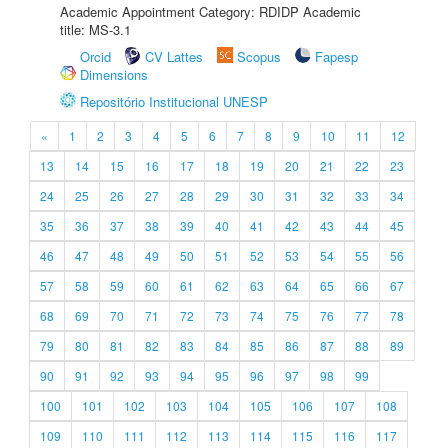
Academic Appointment Category: RDIDP Academic
title: MS-3.1
Orcid
CV Lattes
Scopus
Fapesp
Dimensions
Repositório Institucional UNESP
«
1
2
3
4
5
6
7
8
9
10
11
12
13
14
15
16
17
18
19
20
21
22
23
24
25
26
27
28
29
30
31
32
33
34
35
36
37
38
39
40
41
42
43
44
45
46
47
48
49
50
51
52
53
54
55
56
57
58
59
60
61
62
63
64
65
66
67
68
69
70
71
72
73
74
75
76
77
78
79
80
81
82
83
84
85
86
87
88
89
90
91
92
93
94
95
96
97
98
99
100
101
102
103
104
105
106
107
108
109
110
111
112
113
114
115
116
117