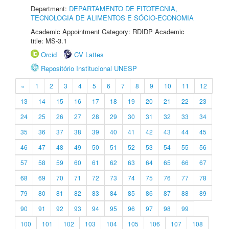
Department:
DEPARTAMENTO DE FITOTECNIA,
TECNOLOGIA DE ALIMENTOS E SÓCIO-ECONOMIA
Academic Appointment Category: RDIDP Academic
title: MS-3.1
Orcid
CV Lattes
Repositório Institucional UNESP
«
1
2
3
4
5
6
7
8
9
10
11
12
13
14
15
16
17
18
19
20
21
22
23
24
25
26
27
28
29
30
31
32
33
34
35
36
37
38
39
40
41
42
43
44
45
46
47
48
49
50
51
52
53
54
55
56
57
58
59
60
61
62
63
64
65
66
67
68
69
70
71
72
73
74
75
76
77
78
79
80
81
82
83
84
85
86
87
88
89
90
91
92
93
94
95
96
97
98
99
100
101
102
103
104
105
106
107
108