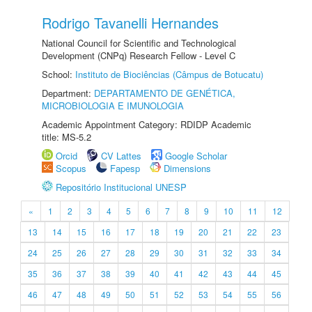
Rodrigo Tavanelli Hernandes
National Council for Scientific and Technological
Development (CNPq) Research Fellow - Level C
School:
Instituto de Biociências (Câmpus de Botucatu)
Department:
DEPARTAMENTO DE GENÉTICA,
MICROBIOLOGIA E IMUNOLOGIA
Academic Appointment Category: RDIDP Academic
title: MS-5.2
Orcid
CV Lattes
Google Scholar
Scopus
Fapesp
Dimensions
Repositório Institucional UNESP
«
1
2
3
4
5
6
7
8
9
10
11
12
13
14
15
16
17
18
19
20
21
22
23
24
25
26
27
28
29
30
31
32
33
34
35
36
37
38
39
40
41
42
43
44
45
46
47
48
49
50
51
52
53
54
55
56