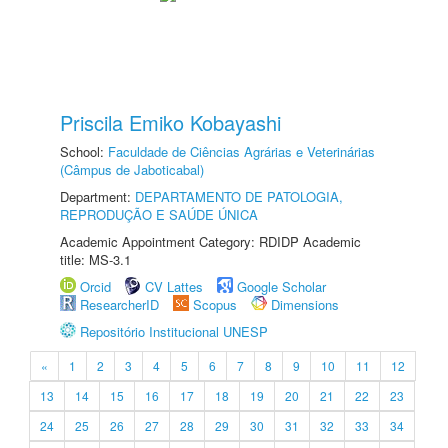
Priscila Emiko Kobayashi
School:
Faculdade de Ciências Agrárias e Veterinárias
(Câmpus de Jaboticabal)
Department:
DEPARTAMENTO DE PATOLOGIA,
REPRODUÇÃO E SAÚDE ÚNICA
Academic Appointment Category: RDIDP Academic
title: MS-3.1
Orcid
CV Lattes
Google Scholar
ResearcherID
Scopus
Dimensions
Repositório Institucional UNESP
«
1
2
3
4
5
6
7
8
9
10
11
12
13
14
15
16
17
18
19
20
21
22
23
24
25
26
27
28
29
30
31
32
33
34