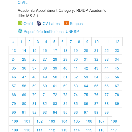
CIVIL
Academic Appointment Category: RDIDP Academic
title: MS-3.1
Orcid
CV Lattes
Scopus
Repositório Institucional UNESP
«
1
2
3
4
5
6
7
8
9
10
11
12
13
14
15
16
17
18
19
20
21
22
23
24
25
26
27
28
29
30
31
32
33
34
35
36
37
38
39
40
41
42
43
44
45
46
47
48
49
50
51
52
53
54
55
56
57
58
59
60
61
62
63
64
65
66
67
68
69
70
71
72
73
74
75
76
77
78
79
80
81
82
83
84
85
86
87
88
89
90
91
92
93
94
95
96
97
98
99
100
101
102
103
104
105
106
107
108
109
110
111
112
113
114
115
116
117