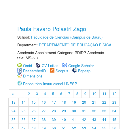
Paula Favaro Polastri Zago
School:
Faculdade de Ciências (Câmpus de Bauru)
Department:
DEPARTAMENTO DE EDUCAÇÃO FÍSICA
Academic Appointment Category: RDIDP Academic
title: MS-5.3
Orcid
CV Lattes
Google Scholar
ResearcherID
Scopus
Fapesp
Dimensions
Repositório Institucional UNESP
«
1
2
3
4
5
6
7
8
9
10
11
12
13
14
15
16
17
18
19
20
21
22
23
24
25
26
27
28
29
30
31
32
33
34
35
36
37
38
39
40
41
42
43
44
45
46
47
48
49
50
51
52
53
54
55
56