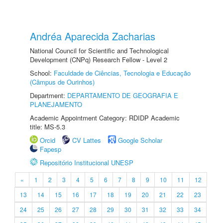
Andréa Aparecida Zacharias
National Council for Scientific and Technological
Development (CNPq) Research Fellow - Level 2
School:
Faculdade de Ciências, Tecnologia e Educação
(Câmpus de Ourinhos)
Department:
DEPARTAMENTO DE GEOGRAFIA E
PLANEJAMENTO
Academic Appointment Category: RDIDP Academic
title: MS-5.3
Orcid
CV Lattes
Google Scholar
Fapesp
Repositório Institucional UNESP
«
1
2
3
4
5
6
7
8
9
10
11
12
13
14
15
16
17
18
19
20
21
22
23
24
25
26
27
28
29
30
31
32
33
34