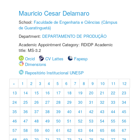
Mauricio Cesar Delamaro
School:
Faculdade de Engenharia e Ciências (Câmpus
de Guaratinguetá)
Department:
DEPARTAMENTO DE PRODUÇÃO
Academic Appointment Category: RDIDP Academic
title: MS-3.2
Orcid
CV Lattes
Fapesp
Dimensions
Repositório Institucional UNESP
«
1
2
3
4
5
6
7
8
9
10
11
12
13
14
15
16
17
18
19
20
21
22
23
24
25
26
27
28
29
30
31
32
33
34
35
36
37
38
39
40
41
42
43
44
45
46
47
48
49
50
51
52
53
54
55
56
57
58
59
60
61
62
63
64
65
66
67
68
69
70
71
72
73
74
75
76
77
78