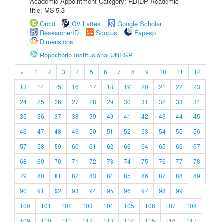
Academic Appointment Category: RDIDP Academic
title: MS-5.3
Orcid
CV Lattes
Google Scholar
ResearcherID
Scopus
Fapesp
Dimensions
Repositório Institucional UNESP
«
1
2
3
4
5
6
7
8
9
10
11
12
13
14
15
16
17
18
19
20
21
22
23
24
25
26
27
28
29
30
31
32
33
34
35
36
37
38
39
40
41
42
43
44
45
46
47
48
49
50
51
52
53
54
55
56
57
58
59
60
61
62
63
64
65
66
67
68
69
70
71
72
73
74
75
76
77
78
79
80
81
82
83
84
85
86
87
88
89
90
91
92
93
94
95
96
97
98
99
100
101
102
103
104
105
106
107
108
109
110
111
112
113
114
115
116
117