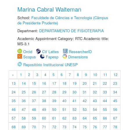
Marina Cabral Waiteman
School:
Faculdade de Ciências e Tecnologia (Câmpus
de Presidente Prudente)
Department:
DEPARTAMENTO DE FISIOTERAPIA
Academic Appointment Category: RTC Academic title:
MS-3.1
Orcid
CV Lattes
ResearcherID
Scopus
Fapesp
Dimensions
Repositório Institucional UNESP
«
1
2
3
4
5
6
7
8
9
10
11
12
13
14
15
16
17
18
19
20
21
22
23
24
25
26
27
28
29
30
31
32
33
34
35
36
37
38
39
40
41
42
43
44
45
46
47
48
49
50
51
52
53
54
55
56
57
58
59
60
61
62
63
64
65
66
67
68
69
70
71
72
73
74
75
76
77
78