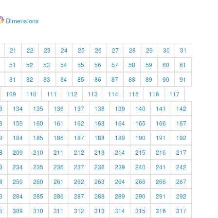
Dimensions
21
22
23
24
25
26
27
28
29
30
31
51
52
53
54
55
56
57
58
59
60
61
81
82
83
84
85
86
87
88
89
90
91
109
110
111
112
113
114
115
116
117
3
134
135
136
137
138
139
140
141
142
8
159
160
161
162
163
164
165
166
167
3
184
185
186
187
188
189
190
191
192
8
209
210
211
212
213
214
215
216
217
3
234
235
236
237
238
239
240
241
242
8
259
260
261
262
263
264
265
266
267
3
284
285
286
287
288
289
290
291
292
8
309
310
311
312
313
314
315
316
317