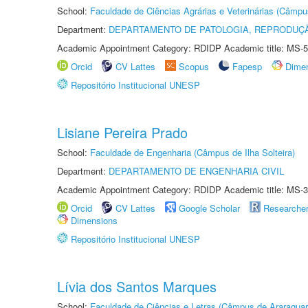
School:
Faculdade de Ciências Agrárias e Veterinárias (Câmpu
Department:
DEPARTAMENTO DE PATOLOGIA, REPRODUÇÃ
Academic Appointment Category: RDIDP Academic title: MS-5
Orcid
CV Lattes
Scopus
Fapesp
Dime
Repositório Institucional UNESP
Lisiane Pereira Prado
School:
Faculdade de Engenharia (Câmpus de Ilha Solteira)
Department:
DEPARTAMENTO DE ENGENHARIA CIVIL
Academic Appointment Category: RDIDP Academic title: MS-3
Orcid
CV Lattes
Google Scholar
Researche
Dimensions
Repositório Institucional UNESP
Lívia dos Santos Marques
School:
Faculdade de Ciências e Letras (Câmpus de Araraquar