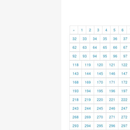
«
1
2
3
4
5
6
32
33
34
35
36
37
62
63
64
65
66
67
92
93
94
95
96
97
118
119
120
121
122
143
144
145
146
147
168
169
170
171
172
193
194
195
196
197
218
219
220
221
222
243
244
245
246
247
268
269
270
271
272
293
294
295
296
297