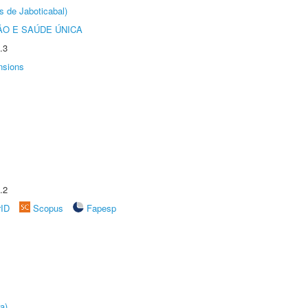
s de Jaboticabal)
O E SAÚDE ÚNICA
.3
nsions
.2
rID
Scopus
Fapesp
a)