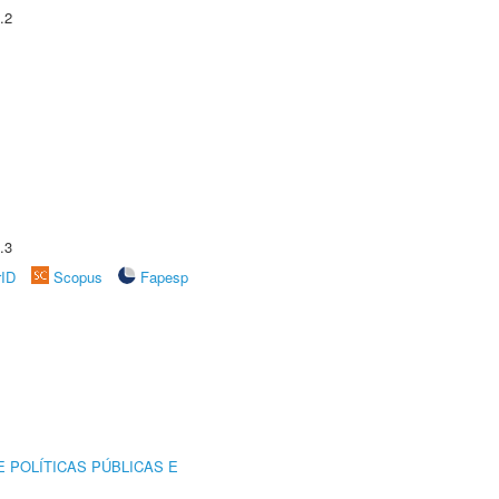
.2
.3
rID
Scopus
Fapesp
 POLÍTICAS PÚBLICAS E