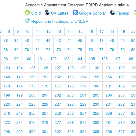
Academic Appointment Category: RDIPD Academic title: 4
Orcid
CV Lattes
Google Scholar
Fapesp
Repositório Institucional UNESP
7
8
9
10
11
12
13
14
15
16
17
18
19
20
38
39
40
41
42
43
44
45
46
47
48
49
50
68
69
70
71
72
73
74
75
76
77
78
79
80
98
99
100
101
102
103
104
105
106
107
108
123
124
125
126
127
128
129
130
131
132
13
148
149
150
151
152
153
154
155
156
157
15
173
174
175
176
177
178
179
180
181
182
18
198
199
200
201
202
203
204
205
206
207
20
223
224
225
226
227
228
229
230
231
232
23
248
249
250
251
252
253
254
255
256
257
25
273
274
275
276
277
278
279
280
281
282
28
298
299
300
301
302
303
304
305
306
307
30