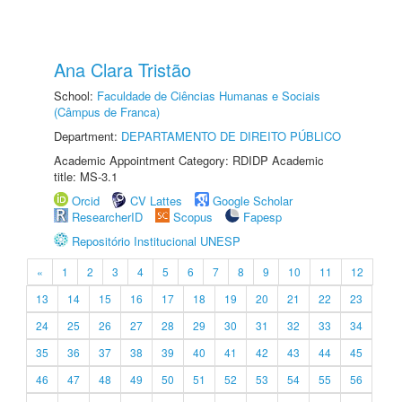
Ana Clara Tristão
School:
Faculdade de Ciências Humanas e Sociais
(Câmpus de Franca)
Department:
DEPARTAMENTO DE DIREITO PÚBLICO
Academic Appointment Category: RDIDP Academic
title: MS-3.1
Orcid
CV Lattes
Google Scholar
ResearcherID
Scopus
Fapesp
Repositório Institucional UNESP
«
1
2
3
4
5
6
7
8
9
10
11
12
13
14
15
16
17
18
19
20
21
22
23
24
25
26
27
28
29
30
31
32
33
34
35
36
37
38
39
40
41
42
43
44
45
46
47
48
49
50
51
52
53
54
55
56