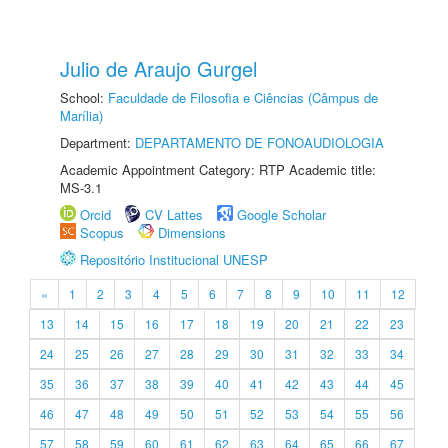
Julio de Araujo Gurgel
School:
Faculdade de Filosofia e Ciências (Câmpus de
Marília)
Department:
DEPARTAMENTO DE FONOAUDIOLOGIA
Academic Appointment Category: RTP Academic title:
MS-3.1
Orcid
CV Lattes
Google Scholar
Scopus
Dimensions
Repositório Institucional UNESP
«
1
2
3
4
5
6
7
8
9
10
11
12
13
14
15
16
17
18
19
20
21
22
23
24
25
26
27
28
29
30
31
32
33
34
35
36
37
38
39
40
41
42
43
44
45
46
47
48
49
50
51
52
53
54
55
56
57
58
59
60
61
62
63
64
65
66
67