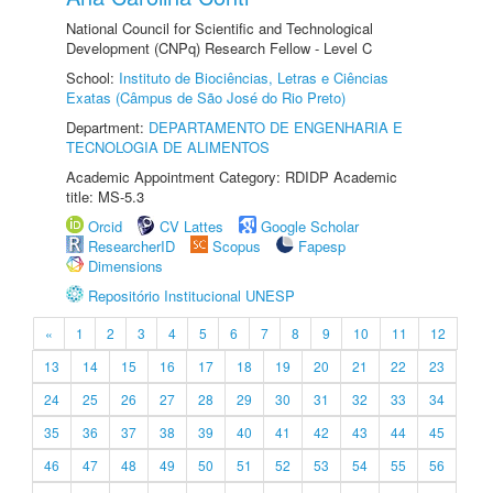
National Council for Scientific and Technological
Development (CNPq) Research Fellow - Level C
School:
Instituto de Biociências, Letras e Ciências
Exatas (Câmpus de São José do Rio Preto)
Department:
DEPARTAMENTO DE ENGENHARIA E
TECNOLOGIA DE ALIMENTOS
Academic Appointment Category: RDIDP Academic
title: MS-5.3
Orcid
CV Lattes
Google Scholar
ResearcherID
Scopus
Fapesp
Dimensions
Repositório Institucional UNESP
«
1
2
3
4
5
6
7
8
9
10
11
12
13
14
15
16
17
18
19
20
21
22
23
24
25
26
27
28
29
30
31
32
33
34
35
36
37
38
39
40
41
42
43
44
45
46
47
48
49
50
51
52
53
54
55
56