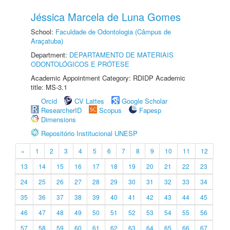
Jéssica Marcela de Luna Gomes
School:
Faculdade de Odontologia (Câmpus de
Araçatuba)
Department:
DEPARTAMENTO DE MATERIAIS
ODONTOLÓGICOS E PRÓTESE
Academic Appointment Category: RDIDP Academic
title: MS-3.1
Orcid
CV Lattes
Google Scholar
ResearcherID
Scopus
Fapesp
Dimensions
Repositório Institucional UNESP
«
1
2
3
4
5
6
7
8
9
10
11
12
13
14
15
16
17
18
19
20
21
22
23
24
25
26
27
28
29
30
31
32
33
34
35
36
37
38
39
40
41
42
43
44
45
46
47
48
49
50
51
52
53
54
55
56
57
58
59
60
61
62
63
64
65
66
67