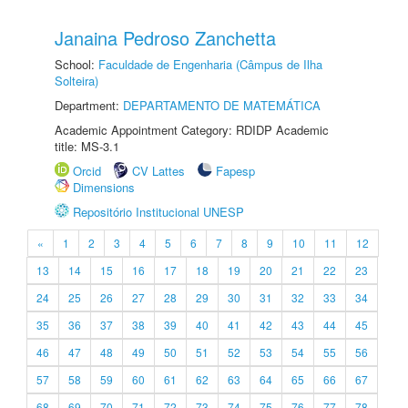
Janaina Pedroso Zanchetta
School:
Faculdade de Engenharia (Câmpus de Ilha
Solteira)
Department:
DEPARTAMENTO DE MATEMÁTICA
Academic Appointment Category: RDIDP Academic
title: MS-3.1
Orcid
CV Lattes
Fapesp
Dimensions
Repositório Institucional UNESP
«
1
2
3
4
5
6
7
8
9
10
11
12
13
14
15
16
17
18
19
20
21
22
23
24
25
26
27
28
29
30
31
32
33
34
35
36
37
38
39
40
41
42
43
44
45
46
47
48
49
50
51
52
53
54
55
56
57
58
59
60
61
62
63
64
65
66
67
68
69
70
71
72
73
74
75
76
77
78