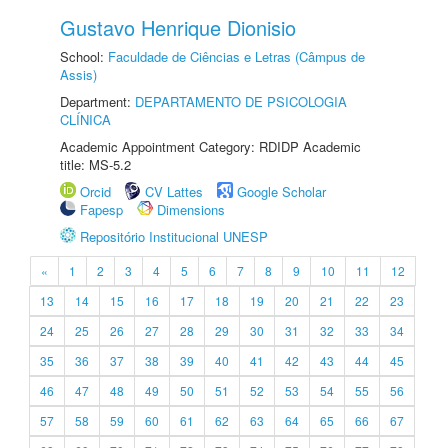
Gustavo Henrique Dionisio
School:
Faculdade de Ciências e Letras (Câmpus de
Assis)
Department:
DEPARTAMENTO DE PSICOLOGIA
CLÍNICA
Academic Appointment Category: RDIDP Academic
title: MS-5.2
Orcid
CV Lattes
Google Scholar
Fapesp
Dimensions
Repositório Institucional UNESP
«
1
2
3
4
5
6
7
8
9
10
11
12
13
14
15
16
17
18
19
20
21
22
23
24
25
26
27
28
29
30
31
32
33
34
35
36
37
38
39
40
41
42
43
44
45
46
47
48
49
50
51
52
53
54
55
56
57
58
59
60
61
62
63
64
65
66
67