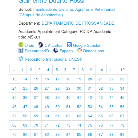
Guilherme Duarte Rossi
School:
Faculdade de Ciências Agrárias e Veterinárias
(Câmpus de Jaboticabal)
Department:
DEPARTAMENTO DE FITOSSANIDADE
Academic Appointment Category: RDIDP Academic
title: MS-3.1
Orcid
CV Lattes
Google Scholar
ResearcherID
Fapesp
Dimensions
Repositório Institucional UNESP
«
1
2
3
4
5
6
7
8
9
10
11
12
13
14
15
16
17
18
19
20
21
22
23
24
25
26
27
28
29
30
31
32
33
34
35
36
37
38
39
40
41
42
43
44
45
46
47
48
49
50
51
52
53
54
55
56
57
58
59
60
61
62
63
64
65
66
67
68
69
70
71
72
73
74
75
76
77
78
79
80
81
82
83
84
85
86
87
88
89