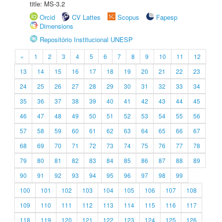
title: MS-3.2
Orcid
CV Lattes
Scopus
Fapesp
Dimensions
Repositório Institucional UNESP
«
1
2
3
4
5
6
7
8
9
10
11
12
13
14
15
16
17
18
19
20
21
22
23
24
25
26
27
28
29
30
31
32
33
34
35
36
37
38
39
40
41
42
43
44
45
46
47
48
49
50
51
52
53
54
55
56
57
58
59
60
61
62
63
64
65
66
67
68
69
70
71
72
73
74
75
76
77
78
79
80
81
82
83
84
85
86
87
88
89
90
91
92
93
94
95
96
97
98
99
100
101
102
103
104
105
106
107
108
109
110
111
112
113
114
115
116
117
118
119
120
121
122
123
124
125
126